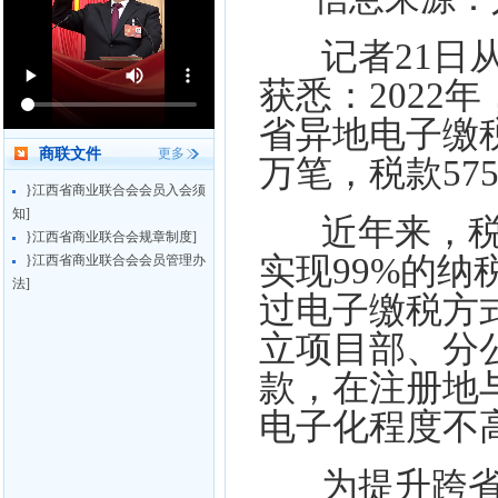
记者21日
获悉：2022
省异地电子缴
商联文件
更多
万笔，税款57
}江西省商业联合会会员入会须
知]
近年来，税
}江西省商业联合会规章制度]
实现99%的纳
}江西省商业联合会会员管理办
法]
过电子缴税方
立项目部、分
款，在注册地
电子化程度不
为提升跨省经