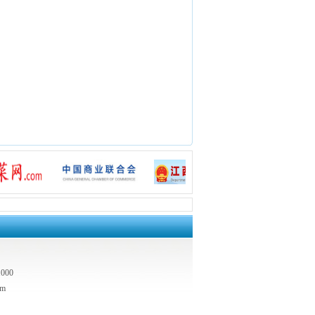
00
om