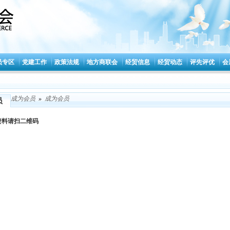
员专区
党建工作
政策法规
地方商联会
经贸信息
经贸动态
评先评优
会
成为会员
»
成为会员
员
资料请扫二维码