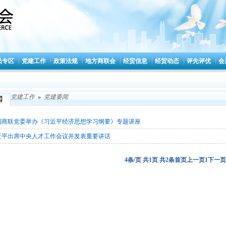
员专区
党建工作
政策法规
地方商联会
经贸信息
经贸动态
评先评优
会
党建工作
»
党建要闻
闻
国商联党委举办《习近平经济思想学习纲要》专题讲座
近平出席中央人才工作会议并发表重要讲话
4条/页 共1页 共2条
首页
上一页
1
下一页