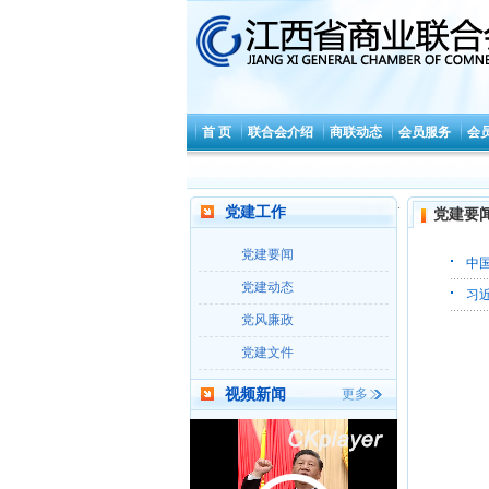
首 页
联合会介绍
商联动态
会员服务
会
.
党建工作
党建要
党建要闻
中
党建动态
习
党风廉政
党建文件
视频新闻
更多